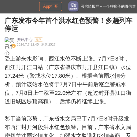
p打开
申
买房情报群－一个聊房子的微信群
广东发布今年首个洪水红色预警！多趟列车
停运
资讯中心
媒体
2026.7.7 12:45
浏览:2527
受上游来水影响，西江水位不断上涨。7月7日8时，
西江封开江口站（广东省肇庆市封开县江口镇）水位
17.24米（警戒水位17.80米）。根据当前雨水情分
析，预计该站水位将于7月7日中午前后涨至警戒水
位，7月8日上午涨至22.0米左右（超过封开县江口街
道旧城区堤顶高程），后续仍将继续上涨。
鉴于当前形势，广东省水文局已于7月7日8时升级发
布西江封开河段洪水红色预警。目前，广东省水文局
密切关注雨水情变化，加强水文监测和水情会商，及