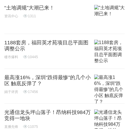
“土地调规”大潮已来！
资讯中心
1311
1188套房，福田英才苑项目总平面图
调整公示
楼市爆料
10445
最高涨16%，深圳“跌得最惨”的几个小
区 触底反弹了？
娟子评房
17456
光通信龙头坪山落子！昂纳科技984万
竞得一地块
直播先锋
11075