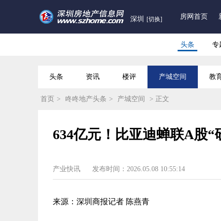
房网首页
深圳
[切换]
头条
专
头条
资讯
楼评
产城空间
教
首页
>
咚咚地产头条
>
产城空间
> 正文
634亿元！比亚迪蝉联A股“
产业快讯
发布时间：2026.05.08 10:55:14
来源：深圳商报记者 陈燕青