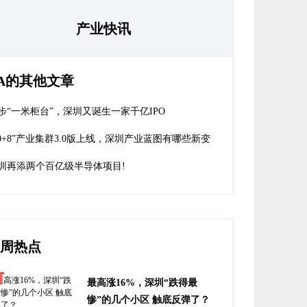
产业快讯
A的其他文章
步“一米柜台”，深圳又诞生一家千亿IPO
20+8”产业集群3.0版上线，深圳产业蓝图有哪些新变
？
圳再添两个百亿级半导体项目!
周热点
最高涨16%，深圳“跌得最
惨”的几个小区 触底反弹了？