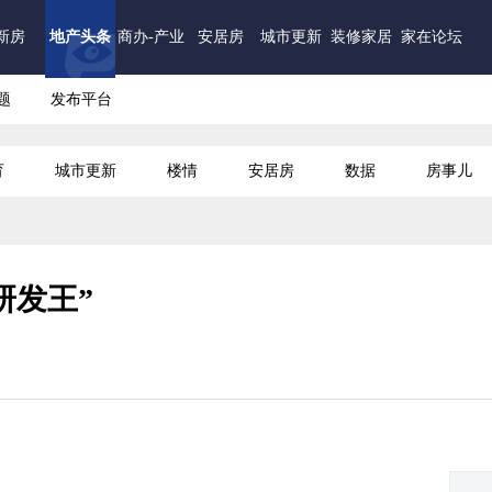
新房
地产头条
商办-产业
安居房
城市更新
装修家居
家在论坛
题
发布平台
育
城市更新
楼情
安居房
数据
房事儿
研发王”