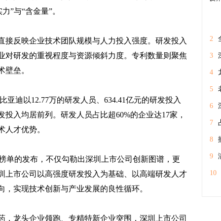
力”与“含金量”。
2
直接反映企业技术团队规模与人力投入强度。研发投入
业对研发的重视程度与资源倾斜力度。专利数量则聚焦
体
3
术壁垒。
经
4
期
5
迪以12.77万的研发人员、634.41亿元的研发投入
情
6
投入均居前列。研发人员占比超60%的企业达17家，
7
术人才优势。
工
8
业
9
次榜单的发布，不仅勾勒出深圳上市公司创新图谱，更
征
10
圳上市公司以高强度研发投入为基础、以高端研发人才
向，实现技术创新与产业发展的良性循环。
户
药，龙头企业领跑、专精特新企业突围，深圳上市公司