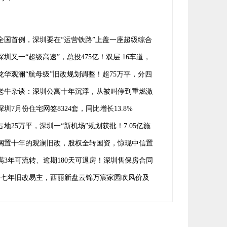
全国首例，深圳要在“运营铁路”上盖一座超级综合
！
深圳又一“超级高速”，总投475亿！双层 16车道，
龙岗龙华宝安
龙华观澜“航母级”旧改规划调整！超75万平，分四
开发
老牛杂谈：深圳公寓十年沉浮，从被叫停到重燃激
深圳7月份住宅网签8324套，同比增长13.8%
占地25万平，深圳一“新机场”规划获批！7.05亿施
合同落定
搁置十年的观澜旧改，股权全转国资，惊现中信置
身影
满3年可流转、逾期180天可退房！深圳售保房合同
求意见
七年旧改易主，西丽新盘云锦万宸家园吹风价及
型曝光!