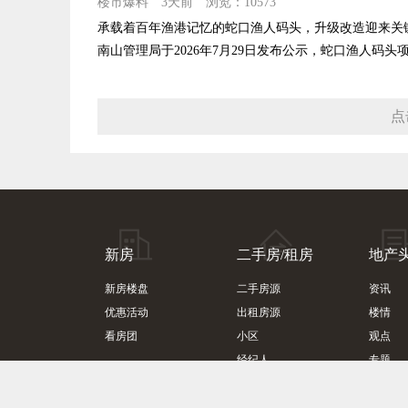
楼市爆料
3天前
浏览：10573
承载着百年渔港记忆的蛇口渔人码头，升级改造迎来关
南山管理局于2026年7月29日发布公示，蛇口渔人码头项
点
新房
二手房/租房
地产
新房楼盘
二手房源
资讯
优惠活动
出租房源
楼情
看房团
小区
观点
经纪人
专题