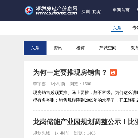
房网首页
深圳
[切换]
头条
专
头条
资讯
楼评
产城空间
教
为何一定要推现房销售？
李宇嘉
1小时前
浏览：1500
现房销售必须要推、马上要推，刻不容缓。为何这么讲
得有多夸张：销售规模降到2009年的水平了，开工降到20
规划先锋
1小时前
浏览：1463