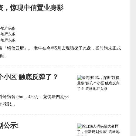
资，惊现中信置业身影
名「锦信云府」。 老牛在今年5月去现场探了此盘，当时尚未正式
..
个小区 触底反弹了？
岭宿舍29㎡，420万；龙悦居四期63
花郡...
公示!