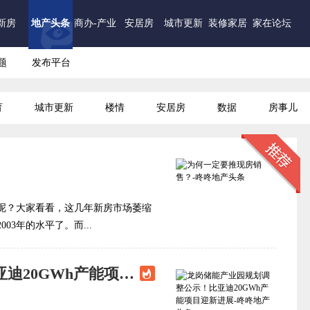
新房
地产头条
商办-产业
安居房
城市更新
装修家居
家在论坛
题
发布平台
育
城市更新
楼情
安居房
数据
房事儿
呢？大家看看，这几年新房市场萎缩
03年的水平了。而...
龙岗储能产业园规划调整公示！比亚迪20GWh产能项目迎新进展