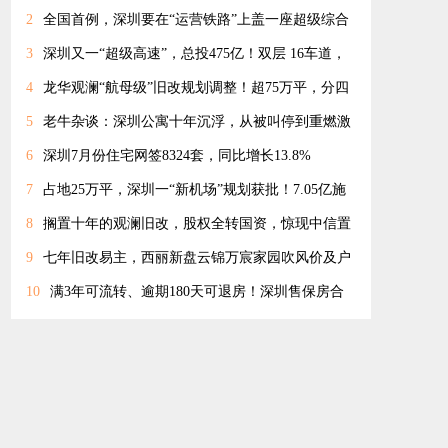
2
全国首例，深圳要在“运营铁路”上盖一座超级综合
体！
3
深圳又一“超级高速”，总投475亿！双层 16车道，
经龙岗龙华宝安
4
龙华观澜“航母级”旧改规划调整！超75万平，分四
期开发
5
老牛杂谈：深圳公寓十年沉浮，从被叫停到重燃激
情
6
深圳7月份住宅网签8324套，同比增长13.8%
7
占地25万平，深圳一“新机场”规划获批！7.05亿施
工合同落定
8
搁置十年的观澜旧改，股权全转国资，惊现中信置
业身影
9
七年旧改易主，西丽新盘云锦万宸家园吹风价及户
型曝光!
10
满3年可流转、逾期180天可退房！深圳售保房合
同 征求意见