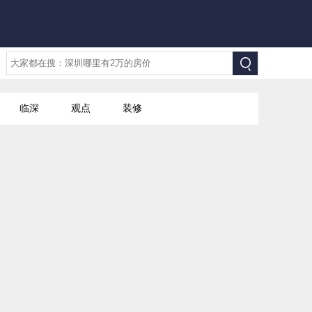
临深
观点
装修