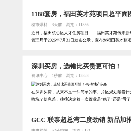
1188套房，福田英才苑项目总平面
楼市爆料
3天前
浏览：11356
近日，福田核心区人才住房项目——福田英才苑传来新
管理局于2026年7月31日发布公示，宣布对福田英才苑项
深圳买房，选错比买贵更可怕！
资讯中心
1秒前
浏览：12828
在深圳买房，从来不是一件简单的事。片区规划藏着什
暗坑？信息差，往往决定着一次置业是“稳了”还是“亏了”。
GCC 联泰超总湾二度劲销 新品加
咚咚楼情
52分钟前
浏览：171