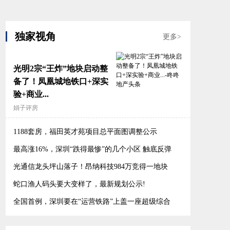
独家视角
更多>
光明2宗“王炸”地块启动整
备了！凤凰城地铁口+深实
验+商业...
娟子评房
1188套房，福田英才苑项目总平面图调整公示
最高涨16%，深圳“跌得最惨”的几个小区 触底反弹
了？
光通信龙头坪山落子！昂纳科技984万竞得一地块
蛇口渔人码头要大变样了，最新规划公示!
全国首例，深圳要在“运营铁路”上盖一座超级综合
体！