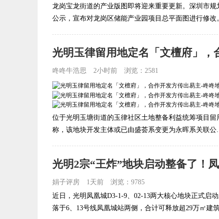
龙岗宝龙街道的产业版图即将迎来重要更新。深圳市规
公示，宣布对龙岗区储能产业园项目总平面图进行修改。
光明玉律留用地定名「文檀府」，
咚咚牛浩思
2小时前
浏览：2581
位于光明玉塘街道的玉律社区土地整备利益统筹项目留用
称，该地块开发主体或已由盛荟系变更为永晖系关联公..
娟子评房
1天前
浏览：9785
近日，光明凤凰城D3-1-9、02-13两大核心地块正
落于6、13号线凤凰城站两侧，合计可释放超29万㎡建筑规