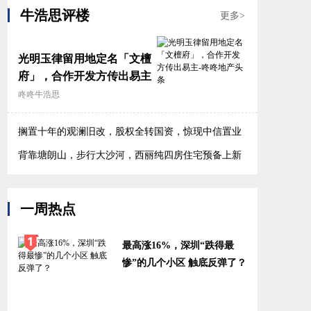
牛浩思评楼
更多>
光明玉律留用地定名「文檀
府」，合作开发方传出易主
咚咚牛浩思
搁置十年的观澜旧改，股权全转国资，惊现中信置业
身影
背靠塘朗山，步行大沙河，西丽纯四房住宅预备上新
一周热点
最高涨16%，深圳“跌得最
惨”的几个小区 触底反弹了？