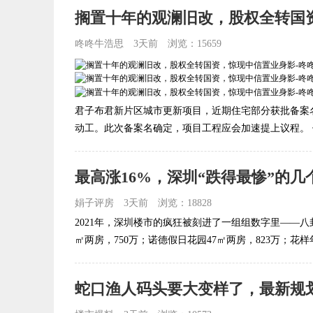
搁置十年的观澜旧改，股权全转国
咚咚牛浩思
3天前
浏览：15659
君子布君新片区城市更新项目，近期住宅部分获批备案
动工。此次备案名确定，项目工程应会加速提上议程。 但.
最高涨16%，深圳“跌得最惨”的几
娟子评房
3天前
浏览：18828
2021年，深圳楼市的疯狂被刻进了一组组数字里——八卦
㎡两房，750万；诺德假日花园47㎡两房，823万；花样年
蛇口渔人码头要大变样了，最新规划