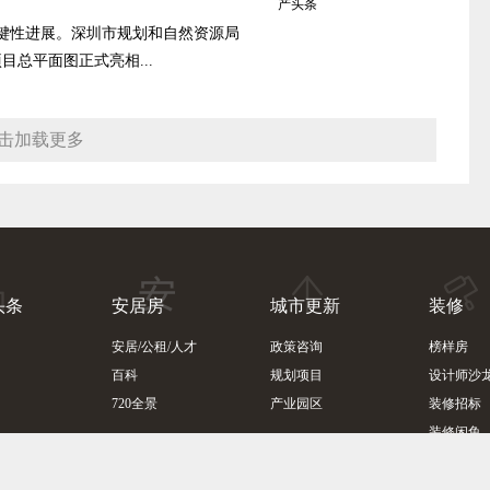
键性进展。深圳市规划和自然资源局
目总平面图正式亮相...
击加载更多
头条
安居房
城市更新
装修
安居/公租/人才
政策咨询
榜样房
百科
规划项目
设计师沙
720全景
产业园区
装修招标
装修闲鱼