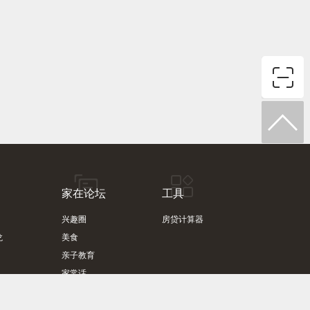
家在论坛
工具
兴趣圈
房贷计算器
龙
美食
亲子教育
家常话