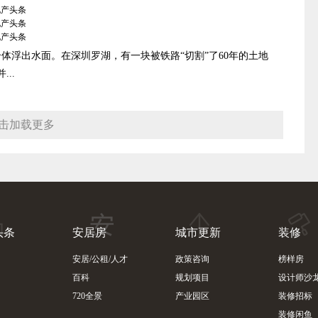
体浮出水面。在深圳罗湖，有一块被铁路“切割”了60年的土地
..
击加载更多
头条
安居房
城市更新
装修
安居/公租/人才
政策咨询
榜样房
百科
规划项目
设计师沙
720全景
产业园区
装修招标
装修闲鱼