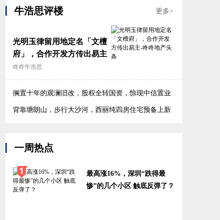
牛浩思评楼
更多>
光明玉律留用地定名「文檀
府」，合作开发方传出易主
咚咚牛浩思
搁置十年的观澜旧改，股权全转国资，惊现中信置业
身影
背靠塘朗山，步行大沙河，西丽纯四房住宅预备上新
一周热点
最高涨16%，深圳“跌得最
惨”的几个小区 触底反弹了？