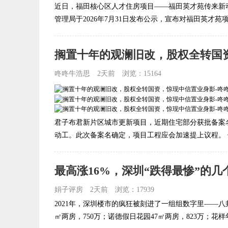
近日，福田核心区人才住房项目——福田英才苑传来新
管理局于2026年7月31日发布公示，宣布对福田英才苑项
搁置十年的观澜旧改，股权全转国
咚咚牛浩思
2天前
浏览：15164
君子布君新片区城市更新项目，近期住宅部分获批备案
动工。此次备案名确定，项目工程应会加速提上议程。 但.
最高涨16%，深圳“跌得最惨”的几
娟子评房
2天前
浏览：17939
2021年，深圳楼市的疯狂被刻进了一组组数字里——八卦
㎡两房，750万；诺德假日花园47㎡两房，823万；花样年