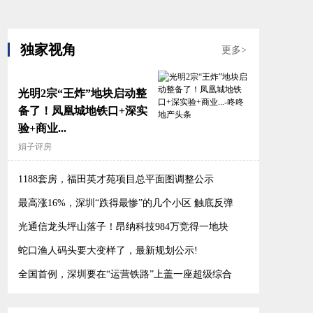
独家视角
更多>
光明2宗“王炸”地块启动整
备了！凤凰城地铁口+深实
验+商业...
娟子评房
1188套房，福田英才苑项目总平面图调整公示
最高涨16%，深圳“跌得最惨”的几个小区 触底反弹
了？
光通信龙头坪山落子！昂纳科技984万竞得一地块
蛇口渔人码头要大变样了，最新规划公示!
全国首例，深圳要在“运营铁路”上盖一座超级综合
体！