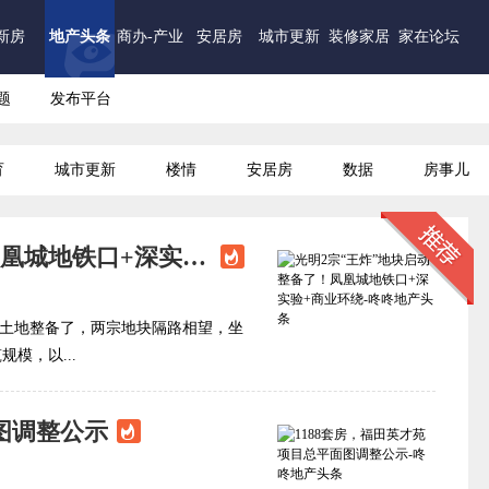
新房
地产头条
商办-产业
安居房
城市更新
装修家居
家在论坛
题
发布平台
育
城市更新
楼情
安居房
数据
房事儿
光明2宗“王炸”地块启动整备了！凤凰城地铁口+深实验+商业环绕
式启动土地整备了，两宗地块隔路相望，坐
模，以...
图调整公示