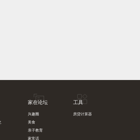
家在论坛
工具
兴趣圈
房贷计算器
龙
美食
亲子教育
家常话