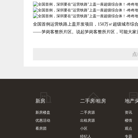
全国首例运营铁路上盖开发项目，150万㎡超级城市综合
——笋岗客整所片区。说起笋岗客整所片区，可能大家并.
点
新房
二手房/租房
地产
新房楼盘
二手房源
资讯
优惠活动
出租房源
楼情
看房团
小区
观点
经纪人
专题