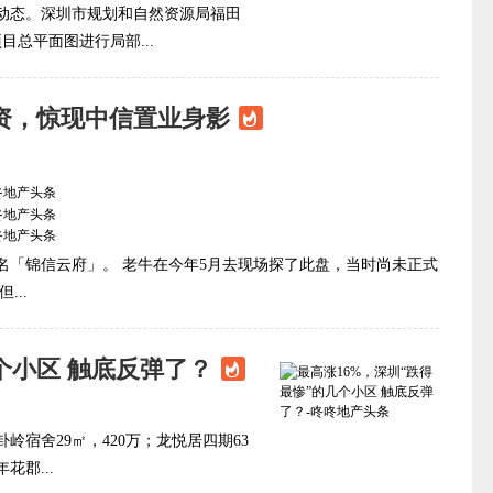
动态。深圳市规划和自然资源局福田
目总平面图进行局部...
资，惊现中信置业身影
名「锦信云府」。 老牛在今年5月去现场探了此盘，当时尚未正式
..
个小区 触底反弹了？
岭宿舍29㎡，420万；龙悦居四期63
花郡...