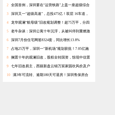
2
全国首例，深圳要在“运营铁路”上盖一座超级综合
体！
3
深圳又一“超级高速”，总投475亿！双层 16车道，
经龙岗龙华宝安
4
龙华观澜“航母级”旧改规划调整！超75万平，分四
期开发
5
老牛杂谈：深圳公寓十年沉浮，从被叫停到重燃激
情
6
深圳7月份住宅网签8324套，同比增长13.8%
7
占地25万平，深圳一“新机场”规划获批！7.05亿施
工合同落定
8
搁置十年的观澜旧改，股权全转国资，惊现中信置
业身影
9
七年旧改易主，西丽新盘云锦万宸家园吹风价及户
型曝光!
10
满3年可流转、逾期180天可退房！深圳售保房合
同 征求意见