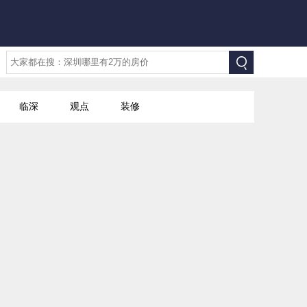
临深
观点
装修