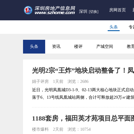
房网首页
深圳
[切换]
头条
专
头条
资讯
楼评
产城空间
教
娟子评房
1天前
浏览：2686
近日，光明凤凰城D3-1-9、02-13两大核心地块正
落于6、13号线凤凰城站两侧，合计可释放超29万㎡建筑规
1188套房，福田英才苑项目总平面
楼市爆料
2天前
浏览：10754