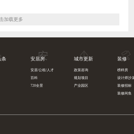
击加载更多
头条
安居房
城市更新
装修
安居/公租/人才
政策咨询
榜样房
百科
规划项目
设计师沙
720全景
产业园区
装修招标
装修闲鱼