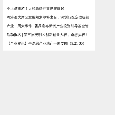
不止是旅游！大鹏高端产业也在崛起
粤港澳大湾区发展规划即将出台，深圳12区定位提前
曝光！
产业一周大事件 | 番禺发布新兴产业投资引导基金管
理暂行办法
活动报名 | 第三届光明区创新创业大赛，邀您参赛！
【产业资讯】牛浩思产业地产一周要闻（9.21-30）