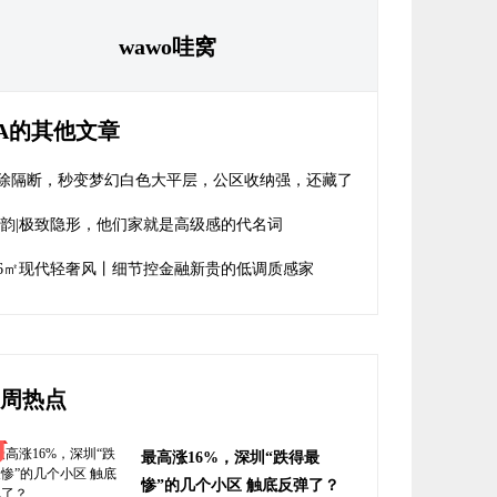
wawo哇窝
A的其他文章
除隔断，秒变梦幻白色大平层，公区收纳强，还藏了
大功能区！
 韵|极致隐形，他们家就是高级感的代名词
26㎡现代轻奢风丨细节控金融新贵的低调质感家
周热点
最高涨16%，深圳“跌得最
惨”的几个小区 触底反弹了？