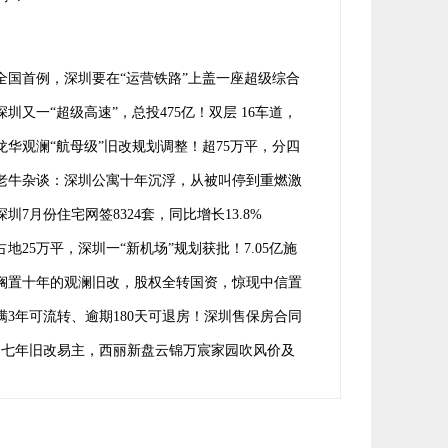
全国首例，深圳要在“运营铁路”上盖一座超级综合
！
深圳又一“超级高速”，总投475亿！双层 16车道，
龙岗龙华宝安
龙华观澜“航母级”旧改规划调整！超75万平，分四
开发
老牛杂谈：深圳公寓十年沉浮，从被叫停到重燃激
深圳7月份住宅网签8324套，同比增长13.8%
占地25万平，深圳一“新机场”规划获批！7.05亿施
合同落定
搁置十年的观澜旧改，股权全转国资，惊现中信置
身影
满3年可流转、逾期180天可退房！深圳售保房合同
求意见
七年旧改易主，西丽新盘云锦万宸家园吹风价及
型曝光!