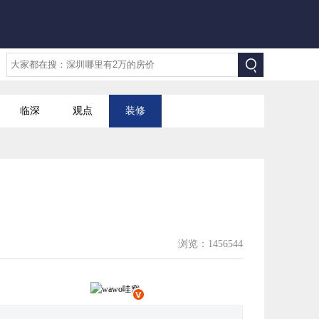
临深
观点
装修
浏览：1456544