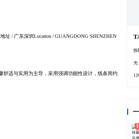
T
目地址 / 广东深圳Location / GUANGDONG SHENZHEN
拆
六
光
馨舒适与实用为主导，采用强调功能性设计，线条简约
1
。
一