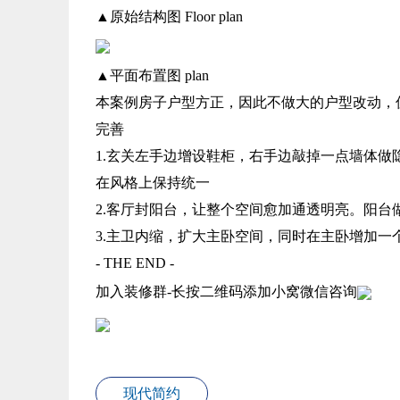
▲原始结构图 Floor plan
▲平面布置图 plan
本案例房子户型方正，因此不做大的户型改动，
完善
1.玄关左手边增设鞋柜，右手边敲掉一点墙体
在风格上保持统一
2.客厅封阳台，让整个空间愈加通透明亮。阳
3.主卫内缩，扩大主卧空间，同时在主卧增加一
- THE END -
加入装修群-长按二维码添加小窝微信咨询
现代简约