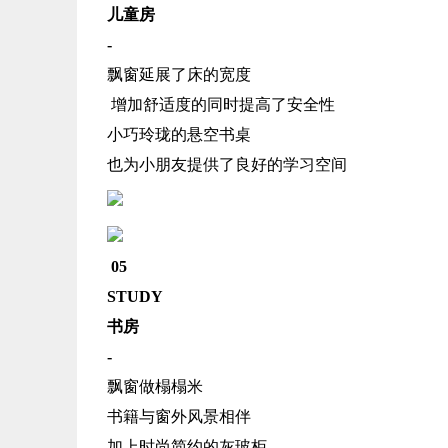
儿童房
-
飘窗延展了床的宽度
增加舒适度的同时提高了安全性
小巧玲珑的悬空书桌
也为小朋友提供了良好的学习空间
05
STUDY
书房
-
飘窗做榻榻米
书籍与窗外风景相伴
加上时尚简约的灰玻柜