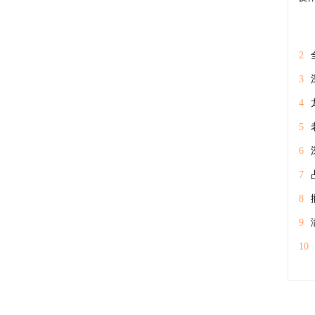
2
体
3
经
4
期
5
情
6
7
工
8
业
9
征
10
户