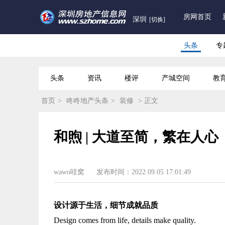
房网首页
深圳
[切换]
头条
专
头条
资讯
楼评
产城空间
教
首页
>
咚咚地产头条
>
装修
> 正文
和煦 | 大道至简，繁在人心
wawo哇窝
发布时间：2022.09.05 17:01:49
设计源于生活，细节成就品质
Design comes from life, details make quality.