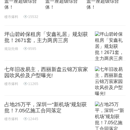
楼市爆料
15532
坪山碧岭保租房「安鑫礼居」规划获
批！2671套，主力两房三房
规划先锋
9595
七年旧改易主，西丽新盘云锦万宸家
园吹风价及户型曝光!
楼市爆料
11265
占地25万平，深圳一“新机场”规划获
批！7.05亿施工合同落定
楼市爆料
12445