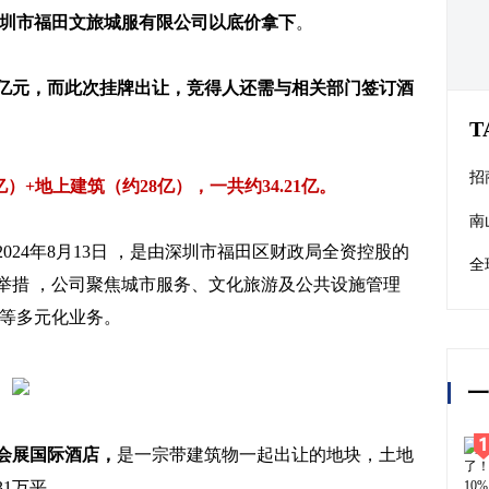
圳市福田文旅城服有限公司以底价拿下
。
8亿元，而此次挂牌出让，竞得人还需与相关部门签订酒
T
招
）+地上建筑（约28亿），一共约34.21亿。
2.
南
24年8月13日 ，是由深圳市福田区财政局全资控股的
产
全
举措 ，公司聚焦城市服务、文化旅游及公共设施管理
产
理等多元化业务。
一
会展国际酒店，
是一宗带建筑物一起出让的地块，土地
31万平。