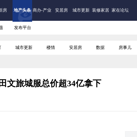
新房
地产头条
商办-产业
安居房
城市更新
装修家居
家在论坛
题
发布平台
育
城市更新
楼情
安居房
数据
房事儿
田文旅城服总价超34亿拿下