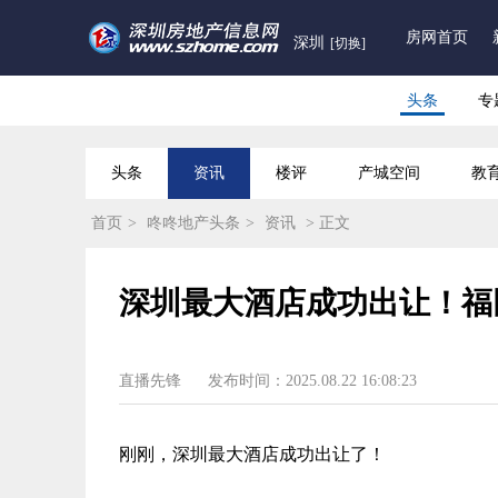
房网首页
深圳
[切换]
头条
专
头条
资讯
楼评
产城空间
教
首页
>
咚咚地产头条
>
资讯
> 正文
深圳最大酒店成功出让！福
直播先锋
发布时间：2025.08.22 16:08:23
刚刚，深圳最大酒店成功出让了！