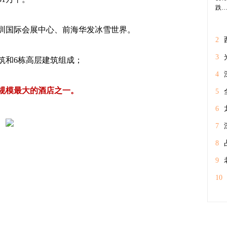
圳国际会展中心、前海华发冰雪世界。
2
万
3
建筑和6栋高层建筑组成；
通
4
规模最大的酒店之一。
经
5
体
6
期
7
8
工
9
情
10