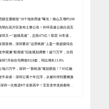
片区还在跌…
西丽交通枢纽“18个地块用途”曝光！南山又增约100
㎡住宅
光明白花片区发布土整公告！外环高速公路白花互
工程来了
深圳又一“超级高速”，总投475亿！双层 16车道，
龙岗龙华宝安
全国首例，深圳要在“运营铁路”上盖一座超级综合
！
龙华观澜“航母级”旧改规划调整！超75万平，分四
开发
深圳7月份住宅网签8324套，同比增长13.8%
占地25万平，深圳一“新机场”规划获批！7.05亿施
合同落定
老牛杂谈：深圳公寓十年沉浮，从被叫停到重燃激
深圳一次推进8个全新高中！宝安龙华龙岗都有…