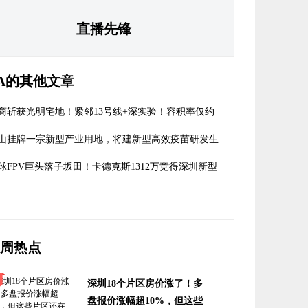
直播先锋
A的其他文章
商斩获光明宅地！紧邻13号线+深实验！容积率仅约
35
山挂牌一宗新型产业用地，将建新型高效疫苗研发生
基地
球FPV巨头落子坂田！卡德克斯1312万竞得深圳新型
业用地
周热点
深圳18个片区房价涨了！多
盘报价涨幅超10%，但这些