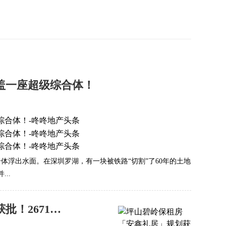
盖一座超级综合体！
体浮出水面。在深圳罗湖，有一块被铁路“切割”了60年的土地
..
坪山碧岭保租房「安鑫礼居」规划获批！2671套，主力两房三房