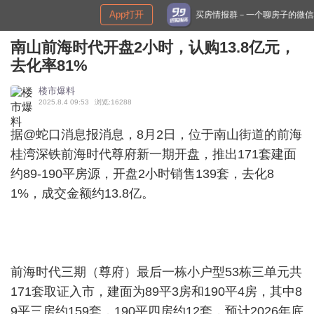
App打开
买房情报群－一个聊房子的微信群
南山前海时代开盘2小时，认购13.8亿元，
去化率81%
楼市爆料
2025.8.4 09:53
浏览:16288
据@蛇口消息报消息，8月2日，位于南山街道的前海
桂湾深铁前海时代尊府新一期开盘，推出171套建面
约89-190平房源，开盘2小时销售139套，去化8
1%，成交金额约13.8亿。
前海时代三期（尊府）最后一栋小户型53栋三单元共
171套取证入市，建面为89平3房和190平4房，其中8
9平三房约159套，190平四房约12套，预计2026年底