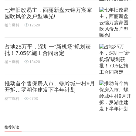
七年旧改易主，西丽新盘云锦万宸家
园吹风价及户型曝光!
楼市爆料
12620
占地25万平，深圳一“新机场”规划获
批！7.05亿施工合同落定
楼市爆料
13420
推动首个售保房入市、螺岭城中村9月
开拆…罗湖住建发下半年计划
楼市爆料
6793
推荐阅读