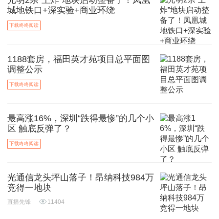
光明2宗“王炸”地块启动整备了！凤凰
城地铁口+深实验+商业环绕
下载咚咚阅读
1188套房，福田英才苑项目总平面图
调整公示
下载咚咚阅读
最高涨16%，深圳“跌得最惨”的几个小
区 触底反弹了？
下载咚咚阅读
光通信龙头坪山落子！昂纳科技984万
竞得一地块
直播先锋
11404