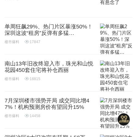
单周狂飙29%、热门片区暴涨50%！
深圳这波“租房”反弹有多猛…
楼市爆料
17847
南山13年旧改终迎入市，珠光和山悦
花园450套住宅将补仓西丽
楼市爆料
18815
7月深圳楼市强势开局 成交同比增4
7%！机构预测房价有望回升15%
楼市爆料
14458