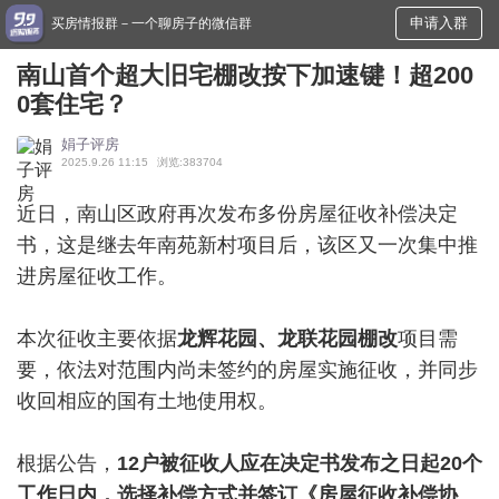
申请入群
买房情报群－一个聊房子的微信群
南山首个超大旧宅棚改按下加速键！超200
0套住宅？
娟子评房
2025.9.26 11:15
浏览:383704
近日，南山区政府再次发布多份房屋征收补偿决定
书，这是继去年南苑新村项目后，该区又一次集中推
进房屋征收工作。
本次征收主要依据
龙辉花园、龙联花园棚改
项目需
要，依法对范围内尚未签约的房屋实施征收，并同步
收回相应的国有土地使用权。
根据公告，
12户被征收人应在决定书发布之日起20个
工作日内
，选择补偿方式并签订《房屋征收补偿协