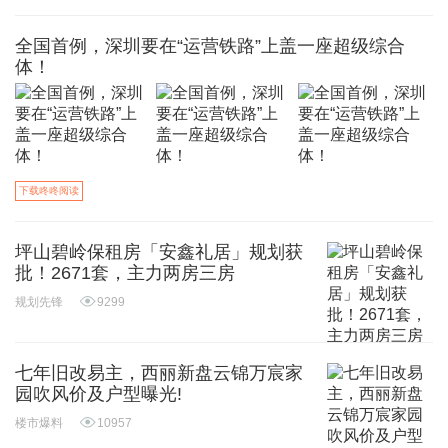
全国首例，深圳要在“运营铁路”上盖一座超级综合
体！
下载咚咚阅读
坪山碧岭保租房「安鑫礼居」规划获
批！2671套，主力两房三房
规划先锋
9299
七年旧改易主，西丽新盘云锦万宸家
园吹风价及户型曝光!
楼市爆料
10957