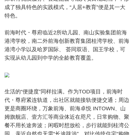
成了独具特色的实践模式，“人居+教育”便是其一大
特色。
前海时代・尊府临近2所幼儿园、南山实验集团前海
港湾学校，南二外前海创新教育集团桂湾学校、前海
港湾小学以及哈罗国际、 荟同双语、国王学校，可
实现从幼儿园到中学的全龄教育覆盖。
生活的“便捷度”同样拉满。作为TOD项目，前海时
代・尊府紧连轨道，出社区就能接轨便捷交通；周边
更是商圈环绕，万象前海、前海卓悦 INTOWN、山
姆旗舰店、壹方汇等商业体近在咫尺，日常购物、聚
餐不用长途奔波；闲暇时想放松，步行就能到桂湾公
园，亲近自然也无需“长途跋涉”。对比传统住宅“购物