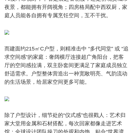
夜景，都能拥有开阔视角；四房格局配中西双厨，家
庭人员能各自拥有专属烹饪空间，互不干扰。
而建面约215㎡C户型，则精准击中 “多代同堂” 或 “追
求空间感”的家庭：奢阔横厅连接超广角阳台，把客
厅的空间感拉满，双主卧套间更满足了家庭成员独立
舒适需求。户型整体营造出一种宽敞明亮、气韵流动
的生活场景，给居家空间更多可能。
除了户型设计，细节处的“仪式感”也很戳人：艺术归
家大堂用金属和石材搭配，每次回家都像走进艺术
馆；全球设计团队操刀的外观和内饰，贴合“世界湾