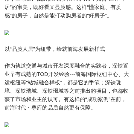
居”的审美，既好看又显质感。这样“懂家庭、有质
感”的房子，自然是能打动购房者的“好房子”。
以“品质人居”为纽带，绘就前海发展新样式
作为轨道交通与城市开发深度融合的实践者，深铁置
业早有成熟的TOD开发经验---前海国际枢纽中心、大
运枢纽等“站城融合样板”，都是它的手笔；深铁珑
境、深铁瑞城、深铁璟城等之前推出的项目，也都收
获了市场和业主的认可。有这样的“成功案例”在前，
前海时代・尊府的品质自然更有保障。