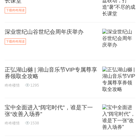
长课堂
下载咚咚阅读
深业世纪山谷世纪会周年庆举办
下载咚咚阅读
正弘湖山樾 | 湖山音乐节VIP专属尊享
券领取全攻略
咚咚楼情
1295
宝中全面进入“阔宅时代”，谁是下一
张“改善入场券”
咚咚楼情
1538