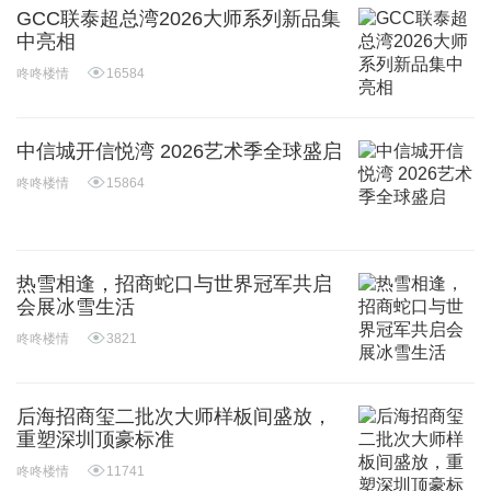
GCC联泰超总湾2026大师系列新品集
中亮相
咚咚楼情
16584
中信城开信悦湾 2026艺术季全球盛启
咚咚楼情
15864
热雪相逢，招商蛇口与世界冠军共启
会展冰雪生活
咚咚楼情
3821
后海招商玺二批次大师样板间盛放，
重塑深圳顶豪标准
咚咚楼情
11741