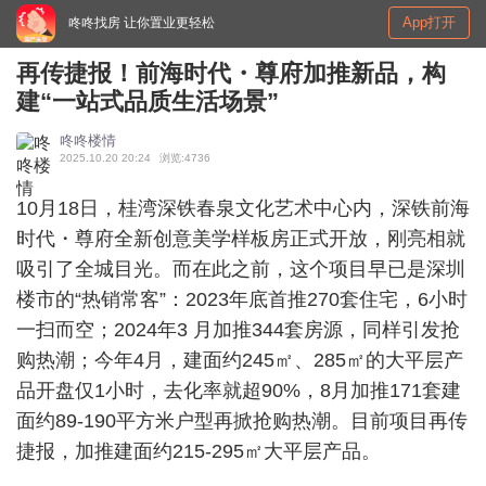
App打开
咚咚找房 让你置业更轻松
再传捷报！前海时代・尊府加推新品，构
建“一站式品质生活场景”
咚咚楼情
2025.10.20 20:24
浏览:4736
10月18日，桂湾深铁春泉文化艺术中心内，深铁前海
时代・尊府全新创意美学样板房正式开放，刚亮相就
吸引了全城目光。而在此之前，这个项目早已是深圳
楼市的“热销常客”：2023年底首推270套住宅，6小时
一扫而空；2024年3 月加推344套房源，同样引发抢
购热潮；今年4月，建面约245㎡、285㎡的大平层产
品开盘仅1小时，去化率就超90%，8月加推171套建
面约89-190平方米户型再掀抢购热潮。目前项目再传
捷报，加推建面约215-295㎡大平层产品。