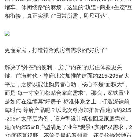
堵车、休闲绕路”的麻烦，这里的“轨道+商业+生态”互
相衔接，真正实现了“日常所需，咫尺可达”。
更懂家庭，打造符合购房者需求的“好房子”
解决了“外在”的便利，房子“内在”的居住体验更关
键。前海时代・尊府此次加推的建面约215-295㎡大
平层，之所以能让购房者心动，核心不是“面积大”，
而是“每一寸空间都贴合家庭需求”。那么，深铁置业
是如何在延续其“好房子”标准体系之上，打造深铁前
海时代·尊府产品呢？以此次尊府加推新品建面约215
-295㎡大平层为例，该户型设计精准回应家庭需求。
建面约255㎡B户型满足了业主“观景+实用”双需求，2
70度环幕视野，不管是晨起看朝霞，还是傍晚赏城市