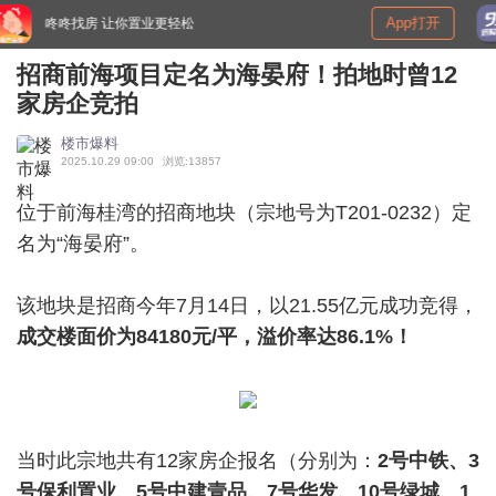
App打开
买房情报群－一个聊房子的微信群
招商前海项目定名为海晏府！拍地时曾12
家房企竞拍
楼市爆料
2025.10.29 09:00
浏览:13857
位于前海桂湾的招商地块（宗地号为T201-0232）定
名为“海晏府”。
该地块是招商今年7月14日，以21.55亿元成功竞得，
成交楼面价为84180元/平，溢价率达86.1%！
当时此宗地共有12家房企报名（分别为：
2号中铁、3
号保利置业、5号中建壹品、7号华发、10号绿城、1