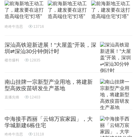
咚咚牛浩思
13716
深汕高铁迎新进展！“大屋盖”开装，深
圳⇌深汕30分钟倒计时
楼市爆料
12835
南山挂牌一宗新型产业用地，将建新
型高效疫苗研发生产基地
直播先锋
12403
中海接手西丽「云锦万宸家园」，大
学城新建6栋住宅
咚咚牛浩思
13118