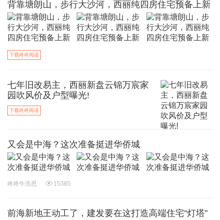
背靠塘朗山，步行大沙河，西丽纯四房住宅预备上新
下载咚咚阅读
七年旧改易主，西丽新盘云锦万宸家
园吹风价及户型曝光!
下载咚咚阅读
又会是中海？这次准备挺进华侨城
咚咚牛浩思
15385
前海新地王动工了，建发要在这打造高端住宅“灯塔”