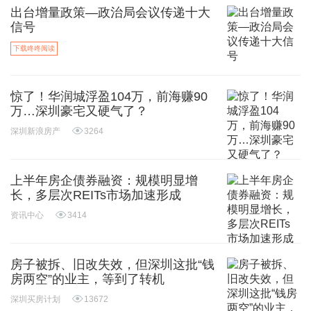
出台增量政策—政治局会议传递十大
信号
下载咚咚阅读
惊了！华润城浮盈104万，前海赚90
万…深圳豪宅又硬气了？
深圳新浪房产
3264
上半年房企债券融资：规模明显增
长，多层次REITs市场加速形成
资讯中心
3414
房子被拆、旧改失效，但深圳这批“钱
房两空”的业主，等到了转机
深圳买房计划
13672