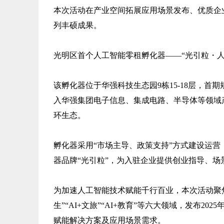
本次活动在产业空间拓展应用场景发布、优质企
列丰硕成果。
光明区首个人工智能零租孵化器——“光引粒・
该孵化器位于华强科技生态园9栋15-18层，首
入华强集团电子信息、集成电路、半导体等领域产
环生态。
孵化器采用“市场主导、政策支持”方式建设运
器品牌“光引粒”，为入驻企业提供创业指导、
为加速人工智能技术赋能千行百业，本次活动聚焦“AI+
生”“AI+文旅”“AI+教育”等六大领域，发布2
赋能解决方案及应用场景需求。