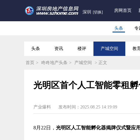
房网首页
深圳
[切换]
头条
专
头条
资讯
楼评
产城空间
教
首页
>
咚咚地产头条
>
产城空间
> 正文
光明区首个人工智能零租孵
产业爆料
发布时间：2025.08.25 14:19:09
8月22日，
光明区人工智能孵化器揭牌仪式
暨应