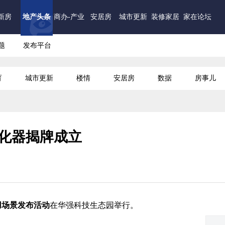
新房
地产头条
商办-产业
安居房
城市更新
装修家居
家在论坛
题
发布平台
育
城市更新
楼情
安居房
数据
房事儿
化器揭牌成立
用场景发布活动
在华强科技生态园举行。