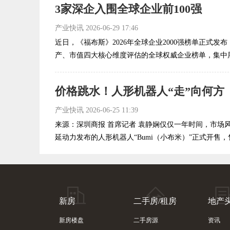
3家深企入围全球企业前100强
产业快讯
2026-06-29 17:46
近日，《福布斯》2026年全球企业2000强榜单正式
产、市值四大核心维度评估的全球权威企业榜单，集中展
价格跳水！人形机器人“走”向何方
产业快讯
2026-06-25 11:39
来源：深圳商报 首席记者 袁静娴仅仅一年时间，市场
延动力发布的人形机器人“Bumi（小布米）”正式开售，售价
新房
二手房/租房
地产
新房楼盘
二手房源
资讯