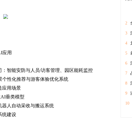
2
体
3
经
4
I应用
期
5
情
6
司：智能安防与人员/访客管理、园区能耗监控
7
场景个性化推荐与游客体验优化系统
工
8
造应用场景
9
AI垂类模型
征
10
机器人自动采收与搬运系统
户
系统建设