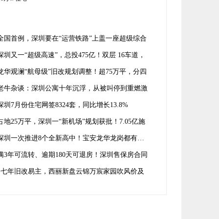
㎡住宅
全国首例，深圳要在“运营铁路”上盖一座超级综合
！
深圳又一“超级高速”，总投475亿！双层 16车道，
龙岗龙华宝安
龙华观澜“航母级”旧改规划调整！超75万平，分四
开发
老牛杂谈：深圳公寓十年沉浮，从被叫停到重燃激
深圳7月份住宅网签8324套，同比增长13.8%
占地25万平，深圳一“新机场”规划获批！7.05亿施
合同落定
深圳一次推进8个全新高中！宝安龙华龙岗都有…
满3年可流转、逾期180天可退房！深圳售保房合同
求意见
七年旧改易主，西丽新盘云锦万宸家园吹风价及
型曝光!