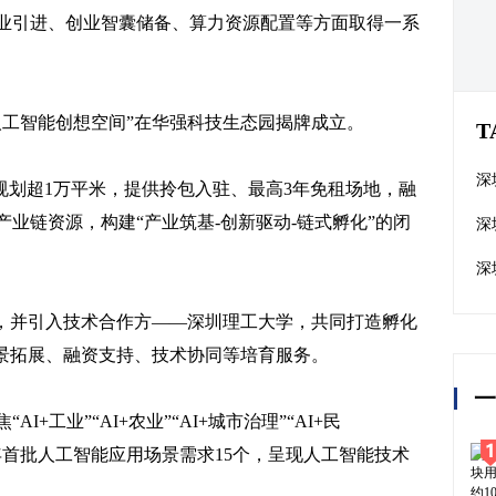
业引进、创业智囊储备、算力资源配置等方面取得一系
人工智能创想空间”在华强科技生态园揭牌成立。
T
深
期规划超1万平米，提供拎包入驻、最高3年免租场地，融
业链资源，构建“产业筑基-创新驱动-链式孵化”的闭
储
深
过
深
过
营，并引入技术合作方——深圳理工大学，共同打造孵化
场景拓展、融资支持、技术协同等培育服务。
一
工业”“AI+农业”“AI+城市治理”“AI+民
025年首批人工智能应用场景需求15个，呈现人工智能技术