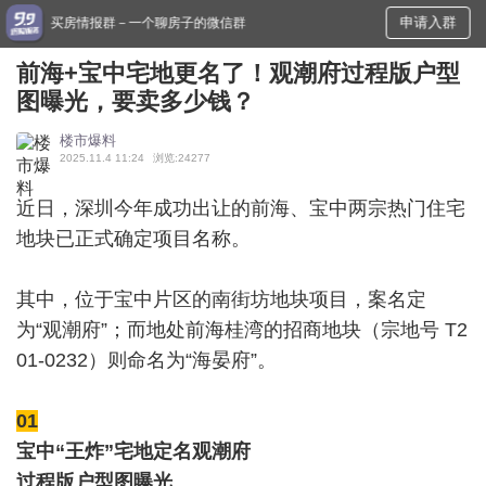
申请入群
买房情报群－一个聊房子的微信群
前海+宝中宅地更名了！观潮府过程版户型
图曝光，要卖多少钱？
楼市爆料
2025.11.4 11:24
浏览:24277
近日，深圳今年成功出让的前海、宝中两宗热门住宅
地块已正式确定项目名称。
其中，位于宝中片区的南街坊地块项目，案名定
为“观潮府”；而地处前海桂湾的招商地块（宗地号 T2
01-0232）则命名为“海晏府”。
01
宝中“王炸”宅地定名观潮府
过程版户型图曝光