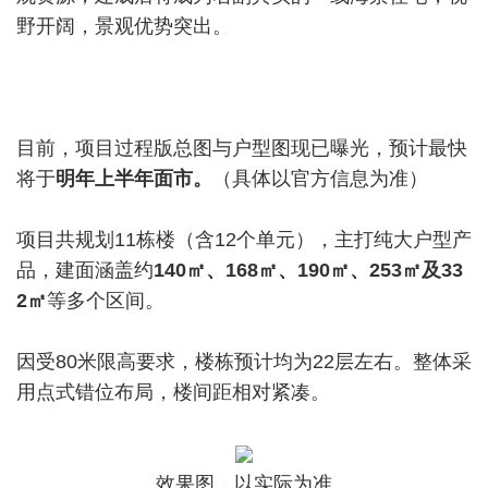
野开阔，景观优势突出。
目前，项目过程版总图与户型图现已曝光，预计最快
将于
明年上半年面市。
（具体以官方信息为准）
项目共规划11栋楼（含12个单元），主打纯大户型产
品，建面涵盖约
140㎡、168㎡、190㎡、253㎡及33
2㎡
等多个区间。
因受80米限高要求，楼栋预计均为22层左右。整体采
用点式错位布局，楼间距相对紧凑。
效果图，以实际为准