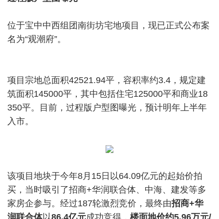
位于宝中中西组团南街坊宅地项目，现已正式公布案
名为“观潮府”。
项目宗地总面积42521.94平，容积率约3.4，规定建
筑面积145000平，其中包括住宅125000平和商业18
350平。目前，过程版户型图曝光，预计明年上半年
入市。
该项目地块于今年8月15日以64.09亿元的起始价拍
买，当时吸引了招商+华润联合体、中海、建发等多
家房企参与。经过187轮激烈竞价，最终由
招商+华
润联合体
以
86.4亿元
成功竞得，
楼面地价约5.96万元/