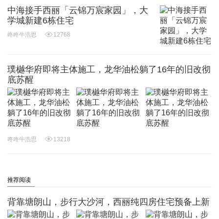
中海接手西丽「云锦万宸家园」，大
学城新建6栋住宅
咚咚牛浩思
12768
璞樾华府即将主体施工，龙华油松躺了16年的旧改彻
底苏醒
咚咚牛浩思
13218
推荐阅读
背靠塘朗山，步行大沙河，西丽纯四房住宅预备上新