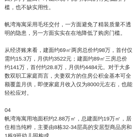
槛，也不缺实用性。
帆湾海寓采用毛坯交付，一方面避免了精装质量不透
明的隐患，另一方面实实在在地降低了购房门槛。
从经济账来看，建面约69㎡两房总价约98万，首付仅
需约15.3万，月供约3522元；建面约89㎡三房总价
约141万，首付约28.8万，月供约4484元。对于大多
数双职工家庭而言，夫妻双方的住房公积金基本可全
额覆盖月供，即便家庭月收入仅为8000元左右，也能
轻松应对。
04
帆湾海寓用地面积约2.88万㎡，总建面约19万㎡，居
住相当纯粹，主要由8栋32-34层高的安居型商品房和
1栋9班幼儿园构成。