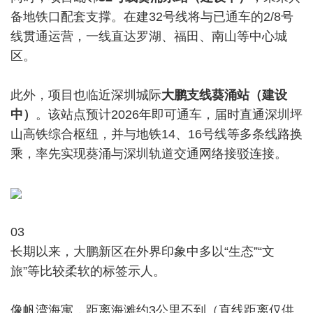
备地铁口配套支撑。在建32号线将与已通车的2/8号
线贯通运营，一线直达罗湖、福田、南山等中心城
区。
此外，项目也临近深圳城际
大鹏支线葵涌站（建设
中）
。该站点预计2026年即可通车，届时直通深圳坪
山高铁综合枢纽，并与地铁14、16号线等多条线路换
乘，率先实现葵涌与深圳轨道交通网络接驳连接。
03
长期以来，大鹏新区在外界印象中多以“生态”“文
旅”等比较柔软的标签示人。
像帆湾海寓，距离海滩约3公里不到（直线距离仅供