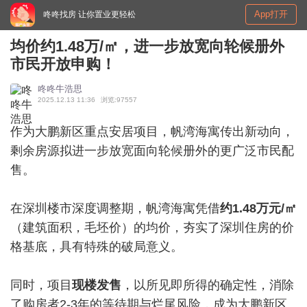
App打开
咚咚找房 让你置业更轻松
均价约1.48万/㎡，进一步放宽向轮候册外
市民开放申购！
咚咚牛浩思
2025.12.13 11:36
浏览:97557
作为大鹏新区重点安居项目，帆湾海寓传出新动向，
剩余房源拟进一步放宽面向轮候册外的更广泛市民配
售。
在深圳楼市深度调整期，帆湾海寓凭借
约1.48万元/㎡
（建筑面积，毛坯价）的均价，夯实了深圳住房的价
格基底，具有特殊的破局意义。
同时，项目
现楼发售
，以所见即所得的确定性，消除
了购房者2-3年的等待期与烂尾风险，成为大鹏新区