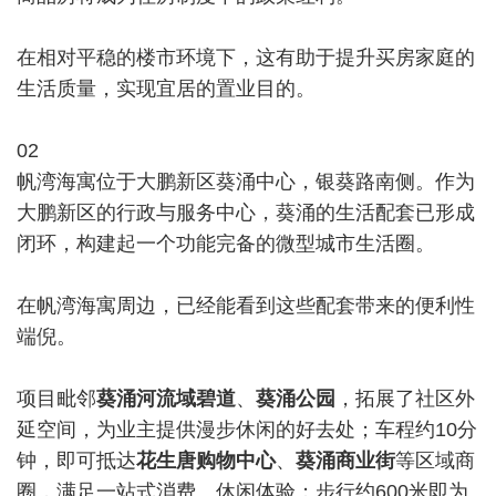
在相对平稳的楼市环境下，这有助于提升买房家庭的
生活质量，实现宜居的置业目的。
02
帆湾海寓位于大鹏新区葵涌中心，银葵路南侧。作为
大鹏新区的行政与服务中心，葵涌的生活配套已形成
闭环，构建起一个功能完备的微型城市生活圈。
在帆湾海寓周边，已经能看到这些配套带来的便利性
端倪。
项目毗邻
葵涌河流域碧道
、
葵涌公园
，拓展了社区外
延空间，为业主提供漫步休闲的好去处；车程约10分
钟，即可抵达
花生唐购物中心
、
葵涌商业街
等区域商
圈，满足一站式消费、休闲体验；步行约600米即为