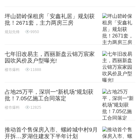
坪山碧岭保租房「安鑫礼居」规划获
批！2671套，主力两房三房
规划先锋
9950
七年旧改易主，西丽新盘云锦万宸家
园吹风价及户型曝光!
楼市爆料
11888
占地25万平，深圳一“新机场”规划获
批！7.05亿施工合同落定
楼市爆料
12825
推动首个售保房入市、螺岭城中村9月
开拆…罗湖住建发下半年计划