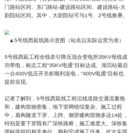
门路站区间、东门路站-建设路站区间、建设路站-大
剧院站区间。其中，大剧院站可与1号、2号线换乘。
▲5号线西延线路示意图（站名以实际运营为准）
5号线西延工程全线牵引降压混合变电所35KV母线成
功带电，标志工程“35KV电通”目标达成。湖贝站最后
一台400V低压开关柜顺利送电，“400V电通”目标也
提前实现。
记者了解到，5号线西延线工程沿线道路交通流量饱
和，建构筑物密集，地下管网错综复杂。施工过程
中，盾构隧道下穿、上跨、侧穿建构筑物多达14处，
特别是要下穿既有广深铁路桥，施工难度大。深铁集
团科学组织相关单位，顺利完成施工任务。此次实现