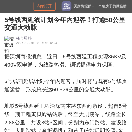
p打开
申请
买房情报群－一个聊房子的微信群
5号线西延线计划今年内迎客！打通50公里
交通大动脉
楼市爆料
2025.7.20 09:38
浏览:16624
据深圳商报消息，近日，5号线西延工程实现35KV及
400V双电通，为线路热滑、调试提供电力保障。
5号线西延线计划今年内迎客，届时将与既有5号线贯
通运营，形成总长达50.526公里的交通大动脉。
地铁5号线西延工程沿深南东路东西向敷设，起自5号
线一期工程黄贝岭站站后，终至大剧院站，线路全长
2.88公里；共设3站3区间，分别为东门路站、建设路
站、大剧院站（含折返线）和黄贝岭站后明挖段-东