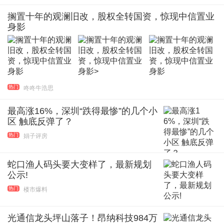
搁置十年的观澜旧改，股权全转国资，惊现中信置业
身影
热门
咚咚牛浩思
最高涨16%，深圳“跌得最惨”的几个小
区 触底反弹了？
热门
娟子评房
蛇口渔人码头要大变样了，最新规划
公示!
热门
楼市爆料
光通信龙头坪山落子！昂纳科技984万