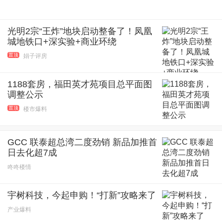
光明2宗“王炸”地块启动整备了！凤凰
城地铁口+深实验+商业环绕
置顶
娟子评房
1188套房，福田英才苑项目总平面图
调整公示
置顶
楼市爆料
GCC 联泰超总湾二度劲销 新品加推首
日去化超7成
咚咚楼情
宇树科技，今起申购！“打新”攻略来了
产业爆料