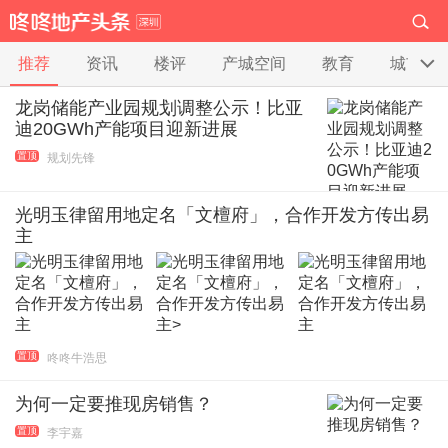
推荐
资讯
楼评
产城空间
教育
城市更
龙岗储能产业园规划调整公示！比亚
迪20GWh产能项目迎新进展
置顶
规划先锋
光明玉律留用地定名「文檀府」，合作开发方传出易
主
置顶
咚咚牛浩思
为何一定要推现房销售？
置顶
李宇嘉