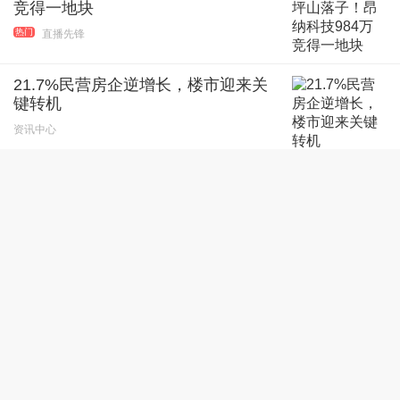
竞得一地块
热门
直播先锋
21.7%民营房企逆增长，楼市迎来关
键转机
资讯中心
一地两检！皇岗口岸将成超级枢纽
资讯中心
背靠塘朗山，步行大沙河，西丽纯四房住宅预备上新
热门
咚咚牛浩思