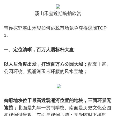
溪山禾玺近期航拍欣赏
带你探究溪山禾玺如何跳脱市场竞争夺得观澜TOP
1。
一、
定位清晰，百万人居标杆大盘
以人居角度出发，打造百万方公园大城；
配套丰富、
公园环绕、观澜河玉带环腰的风水宝地；
御府地块位于最高近观澜河位置的地块，三面环景无
遮挡；
北面是九年一贯制学校、南面是历史文化公园
和观澜河景观、东面是观澜古墟；享受随时下楼钓