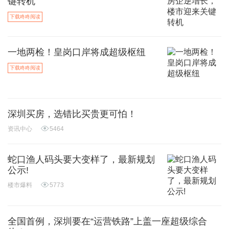
键转机
下载咚咚阅读
一地两检！皇岗口岸将成超级枢纽
下载咚咚阅读
深圳买房，选错比买贵更可怕！
资讯中心
5464
蛇口渔人码头要大变样了，最新规划
公示!
楼市爆料
5773
全国首例，深圳要在“运营铁路”上盖一座超级综合