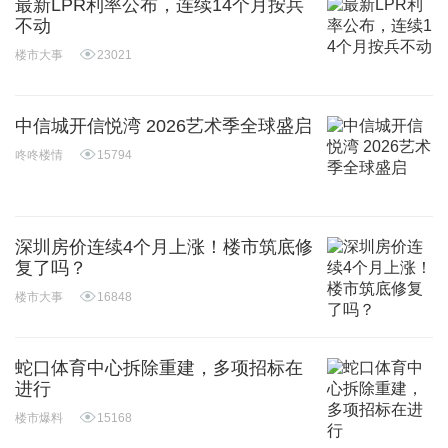
最新LPR利率公布，连续14个月按兵
不动
楼市大事
23021
中信城开信悦湾 2026艺术季全球盛启
咚咚楼情
15794
深圳房价连续4个月上涨！楼市筑底修
复了吗？
楼市大事
16848
蛇口体育中心拆除重建，多项招标在
进行
楼市爆料
15168