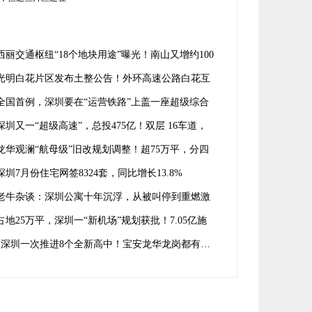
片区还在跌…
西丽交通枢纽“18个地块用途”曝光！南山又增约100
㎡住宅
光明白花片区发布土整公告！外环高速公路白花互
工程来了
全国首例，深圳要在“运营铁路”上盖一座超级综合
！
深圳又一“超级高速”，总投475亿！双层 16车道，
龙岗龙华宝安
龙华观澜“航母级”旧改规划调整！超75万平，分四
开发
深圳7月份住宅网签8324套，同比增长13.8%
老牛杂谈：深圳公寓十年沉浮，从被叫停到重燃激
占地25万平，深圳一“新机场”规划获批！7.05亿施
合同落定
深圳一次推进8个全新高中！宝安龙华龙岗都有…