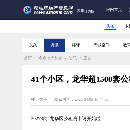
房网首页
深圳
[切换]
头条
专
头条
资讯
楼评
产城空间
教
首页
>
咚咚地产头条
>
资讯
> 正文
41个小区，龙华超1500
楼市大事
发布时间：2025.04.09 10:44:51
2025深圳龙华区公租房申请开始啦！