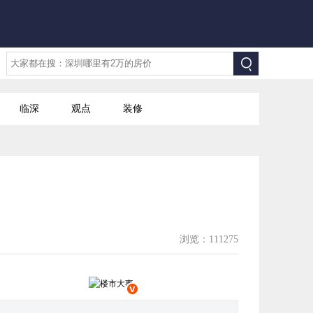
临深
观点
装修
浏览：111275