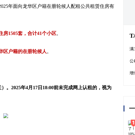
2025年面向龙华区户籍在册轮候人配租公共租赁住房有
住房1505套，合计41个小区
。
T
满
华区户籍的在册轮候人
。
求
公
增
共10天）。2025年4月17日18:00前未完成网上认租的，视为
一