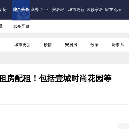
新房
地产头条
商办-产业
安居房
城市更新
装修家居
家在论坛
题
发布平台
育
城市更新
楼情
安居房
数据
房事儿
套公租房配租！包括壹城时尚花园等