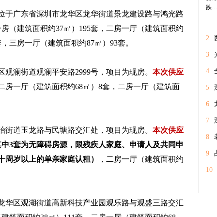
位于广东省深圳市龙华区龙华街道景龙建设路与鸿光路
房（建筑面积约37㎡）195套，二房一厅（建筑面积约
2
3套，三房一厅（建筑面积约87㎡）93套。
万
3
通
4
观澜街道观澜平安路2999号，项目为现房。
本次供应
，二房一厅（建筑面积约68㎡）8套，二房一厅（建筑面
体
5
经
6
期
7
治街道玉龙路与民塘路交汇处，项目为现房。
本次供应
8
其中
3
套为无障碍房源，限残疾人家庭、申请人及共同申
情
9
十周岁以上的单亲家庭认租）
，二房一厅（建筑面积约
工
10
。
龙华区观湖街道高新科技产业园观乐路与观盛三路交汇