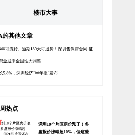
楼市大事
A的其他文章
3年可流转、逾期180天可退房！深圳售保房合同 征
意见
积金迎来全国性大调整
长5.8%，深圳经济“半年报”发布
周热点
深圳18个片区房价涨了！多
盘报价涨幅超10%，但这些