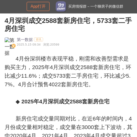
打开
申请
买房情报群－一个聊房子的微信群
4月深圳成交2588套新房住宅，5733套二手
房住宅
第一数据
资讯
2025.5.15 09:34
浏览:20599
4月份深圳楼市表现平稳，刚需和改善型需求是
购买主力，2025年4月深圳成交2588套新房住宅，环
比减少11.6%；成交5733套二手房住宅，环比减少5.
7%。4月合计预售4022套新房住宅。
◆
2025年4月深圳成交2588套新房住宅
新房住宅成交量同期对比，在近6年的时间内，4
月份成交量相对稳定，成交量在3000套上下波动，其
中2020年4月、2021年4月、2023年4月成交量超过3