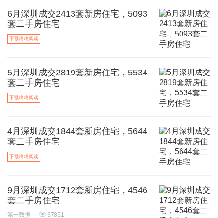
6月深圳成交2413套新房住宅，5093
套二手房住宅
下载咚咚阅读
5月深圳成交2819套新房住宅，5534
套二手房住宅
下载咚咚阅读
4月深圳成交1844套新房住宅，5644
套二手房住宅
下载咚咚阅读
9月深圳成交1712套新房住宅，4546
套二手房住宅
第一数据
37851