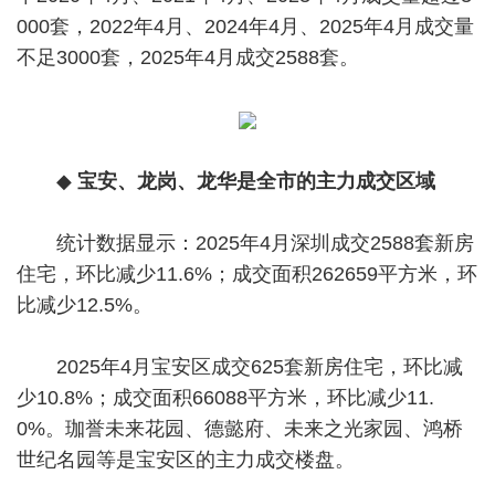
000套，2022年4月、2024年4月、2025年4月成交量
不足3000套，2025年4月成交2588套。
◆
宝安、龙岗、龙华是全市的主力成交区域
统计数据显示：2025年4月深圳成交2588套新房
住宅，环比减少11.6%；成交面积262659平方米，环
比减少12.5%。
2025年4月宝安区成交625套新房住宅，环比减
少10.8%；成交面积66088平方米，环比减少11.
0%。珈誉未来花园、德懿府、未来之光家园、鸿桥
世纪名园等是宝安区的主力成交楼盘。