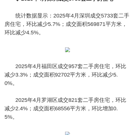
统计数据显示：2025年4月深圳成交5733套二手
房住宅，环比减少5.7%；成交面积569871平方米，
环比减少4.5%。
2025年4月福田区成交957套二手房住宅，环比
减少3.3%；成交面积92702平方米，环比减少5.
0%。
2025年4月罗湖区成交821套二手房住宅，环比
减少2.4%；成交面积68556平方米，环比增加0.
5%。