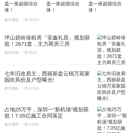
楼市爆料
16224
坪山碧岭保租房「安鑫礼居」规划获
批！2671套，主力两房三房
规划先锋
9832
七年旧改易主，西丽新盘云锦万宸家
园吹风价及户型曝光!
楼市爆料
11600
占地25万平，深圳一“新机场”规划获
批！7.05亿施工合同落定
楼市爆料
12646