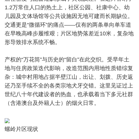
1.2万常住人口的热土上，社区公园、社康中心、幼
儿园及文体场馆等公共设施因无地可建而长期缺位。
交通更是“微循环”的痛点——仅有的两条单向单车道
在早晚高峰步履维艰；片区地势落差近10米，复杂地
形导致排水系统不畅。
产权的“万花筒”与历史的“留白”在此交织。受早年土
地与住房政策迭代影响，改造范围内用地性质错综复
杂：城中村用地占据半壁江山，出让、划拨、历史返
还乃至手续不全的各类宗地犬牙交错。这里见证过上
世纪八十年代建设者的热血，也承载着当下多元社群
（含港澳台及外籍人士）的烟火日常。
螺岭片区现状